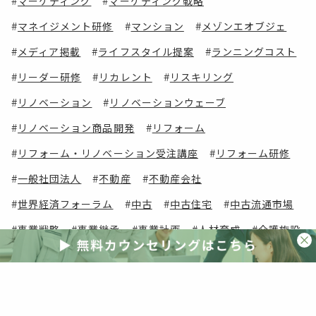
マーケティング
マーケティング戦略
マネイジメント研修
マンション
メゾンエオブジェ
メディア掲載
ライフスタイル提案
ランニングコスト
リーダー研修
リカレント
リスキリング
リノベーション
リノベーションウェーブ
リノベーション商品開発
リフォーム
リフォーム・リノベーション受注講座
リフォーム研修
一般社団法人
不動産
不動産会社
世界経済フォーラム
中古
中古住宅
中古流通市場
事業戦略
事業継承
事業計画
人材育成
介護施設
会員コンテンツ
会員メリット
会員費用
会員限定
住宅
住宅・建築
住宅コンサルタント
住宅ストック
住宅マネージャー
住宅ローン
住宅事業社
住宅会社