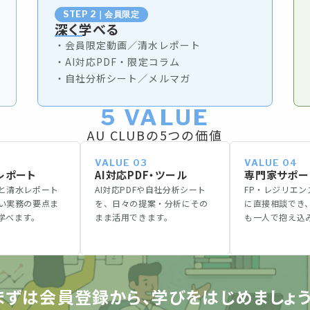
STEP 2｜会員限定
深く学べる
・会員限定動画／清水レポート
・AI対応PDF・限定コラム
・自社分析シート／メルマガ
5 VALUE
AU CLUBの5つの価値
VALUE 03
VALUE 04
レポート
AI対応PDF・ツール
専門家サポー
と清水レポート
AI対応PDFや自社分析シート
FP・レジリエ
い実務の要点ま
を、日々の提案・分析にその
に直接相談でき
学べます。
まま活用できます。
も一人で抱え込
まずは会員登録から、学びをはじめましょう