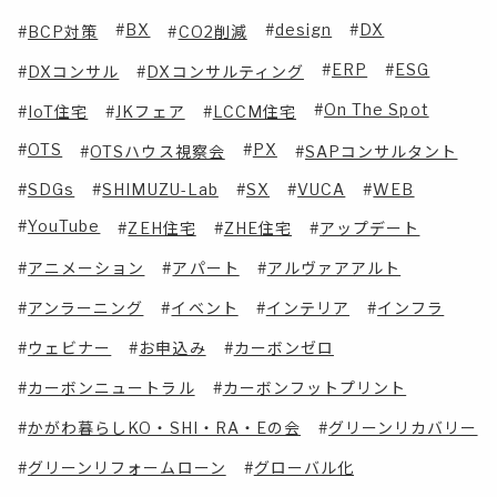
BX
design
DX
BCP対策
CO2削減
ERP
ESG
DXコンサル
DXコンサルティング
On The Spot
IoT住宅
JKフェア
LCCM住宅
OTS
PX
OTSハウス視察会
SAPコンサルタント
SDGs
SHIMUZU-Lab
SX
VUCA
WEB
YouTube
ZEH住宅
ZHE住宅
アップデート
アニメーション
アパート
アルヴァアアルト
アンラーニング
イベント
インテリア
インフラ
ウェビナー
お申込み
カーボンゼロ
カーボンニュートラル
カーボンフットプリント
かがわ暮らしKO・SHI・RA・Eの会
グリーンリカバリー
グリーンリフォームローン
グローバル化