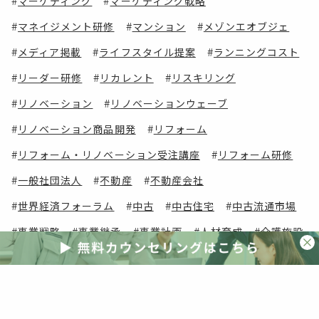
マーケティング
マーケティング戦略
マネイジメント研修
マンション
メゾンエオブジェ
メディア掲載
ライフスタイル提案
ランニングコスト
リーダー研修
リカレント
リスキリング
リノベーション
リノベーションウェーブ
リノベーション商品開発
リフォーム
リフォーム・リノベーション受注講座
リフォーム研修
一般社団法人
不動産
不動産会社
世界経済フォーラム
中古
中古住宅
中古流通市場
事業戦略
事業継承
事業計画
人材育成
介護施設
会員コンテンツ
会員メリット
会員費用
会員限定
住宅
住宅・建築
住宅コンサルタント
住宅ストック
住宅マネージャー
住宅ローン
住宅事業社
住宅会社