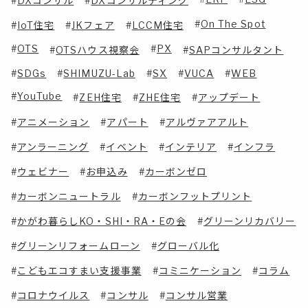
DXコンサル
DXコンサルティング
On The Spot
IoT住宅
JKフェア
LCCM住宅
OTS
PX
OTSハウス視察会
SAPコンサルタント
SDGs
SHIMUZU-Lab
SX
VUCA
WEB
YouTube
ZEH住宅
ZHE住宅
アップデート
アニメーション
アパート
アルヴァアアルト
アンラーニング
イベント
インテリア
インフラ
ウェビナー
お申込み
カーボンゼロ
カーボンニュートラル
カーボンフットプリント
かがわ暮らしKO・SHI・RA・Eの会
グリーンリカバリー
グリーンリフォームローン
グローバル化
こどもエコすまい支援事業
コミニケーション
コラム
コロナウイルス
コンサル
コンサル営業