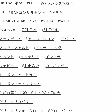
On The Spot
OTS
OTSハウス視察会
PX
SDGs
SAPコンサルタント
SHIMUZU-Lab
SX
VUCA
WEB
YouTube
ZEH住宅
ZHE住宅
アップデート
アニメーション
アパート
アルヴァアアルト
アンラーニング
イベント
インテリア
インフラ
ウェビナー
お申込み
カーボンゼロ
カーボンニュートラル
カーボンフットプリント
かがわ暮らしKO・SHI・RA・Eの会
グリーンリカバリー
グリーンリフォームローン
グローバル化