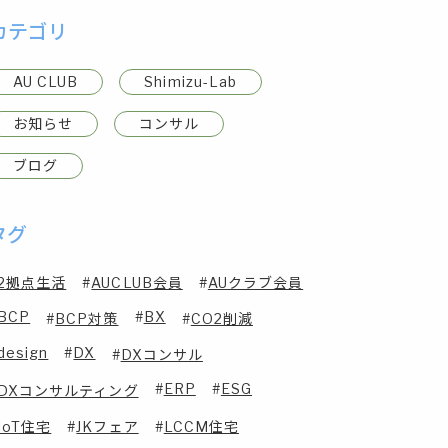
カテゴリ
AU CLUB
Shimizu-Lab
お知らせ
コンサル
ブログ
タグ
2拠点生活
AUCLUB会員
AUクラブ会員
BCP
BX
BCP対策
CO2削減
design
DX
DXコンサル
ERP
ESG
DXコンサルティング
IoT住宅
JKフェア
LCCM住宅