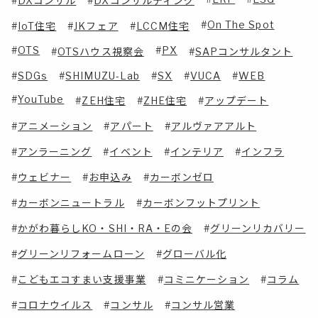
DXコンサル
DXコンサルティング
On The Spot
IoT住宅
JKフェア
LCCM住宅
OTS
PX
OTSハウス視察会
SAPコンサルタント
SDGs
SHIMUZU-Lab
SX
VUCA
WEB
YouTube
ZEH住宅
ZHE住宅
アップデート
アニメーション
アパート
アルヴァアアルト
アンラーニング
イベント
インテリア
インフラ
ウェビナー
お申込み
カーボンゼロ
カーボンニュートラル
カーボンフットプリント
かがわ暮らしKO・SHI・RA・Eの会
グリーンリカバリー
グリーンリフォームローン
グローバル化
こどもエコすまい支援事業
コミニケーション
コラム
コロナウイルス
コンサル
コンサル営業