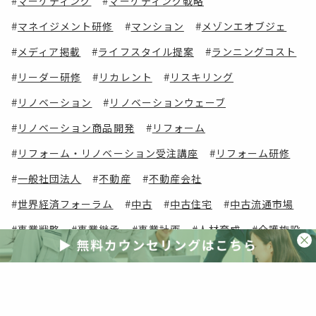
マーケティング
マーケティング戦略
マネイジメント研修
マンション
メゾンエオブジェ
メディア掲載
ライフスタイル提案
ランニングコスト
リーダー研修
リカレント
リスキリング
リノベーション
リノベーションウェーブ
リノベーション商品開発
リフォーム
リフォーム・リノベーション受注講座
リフォーム研修
一般社団法人
不動産
不動産会社
世界経済フォーラム
中古
中古住宅
中古流通市場
事業戦略
事業継承
事業計画
人材育成
介護施設
会員コンテンツ
会員メリット
会員費用
会員限定
住宅
住宅・建築
住宅コンサルタント
住宅ストック
住宅マネージャー
住宅ローン
住宅事業社
住宅会社