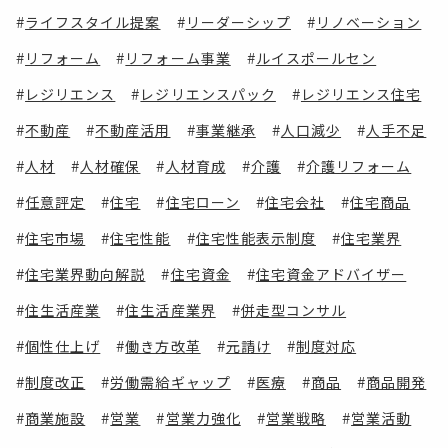
ライフスタイル提案
リーダーシップ
リノベーション
リフォーム
リフォーム事業
ルイスポールセン
レジリエンス
レジリエンスパック
レジリエンス住宅
不動産
不動産活用
事業継承
人口減少
人手不足
人材
人材確保
人材育成
介護
介護リフォーム
任意評定
住宅
住宅ローン
住宅会社
住宅商品
住宅市場
住宅性能
住宅性能表示制度
住宅業界
住宅業界動向解説
住宅資金
住宅資金アドバイザー
住生活産業
住生活産業界
併走型コンサル
個性仕上げ
働き方改革
元請け
制度対応
制度改正
労働需給ギャップ
医療
商品
商品開発
商業施設
営業
営業力強化
営業戦略
営業活動