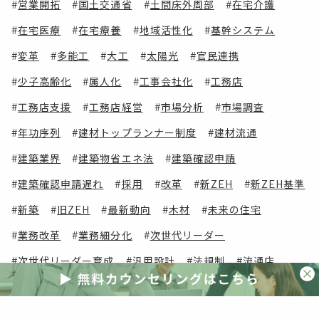
営業開拓
国土交通省
土間床外周部
在宅介護
在宅医療
在宅療養
地域活性化
基幹システム
変革
多能工
大工
太陽光
官民連携
少子高齢化
属人化
工事会社化
工務店
工務店支援
工務店経営
市場分析
市場調査
年功序列
建材トップランナー制度
建材流通
建築業界
建築物省エネ法
建築確認申請
建築確認申請遅れ
採用
改革
新ZEH
新ZEH基準
新築
旧ZEH
最新動向
木材
未来の住宅
業務改革
業務細分化
次世代リーダー
次世代リーダー育成
汎用設計
法規制
流通店
海外事例
海外視察
清水英雄事務所
減税
災害
災害激甚化
照明
照明器具
物流改革
現場密着