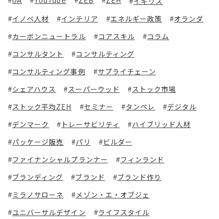
UA
YouTube
ZEB
ZEH
イギリス
イノベ人材
インテリア
エネルギー政策
オランダ
カーボンニュートラル
コアスキル
コラム
コンサルタント
コンサルティング
コンサルティング事例
サプライチェーン
シェアハウス
スーパーウッド
ストック市場
ストック平均ZEH
セミナー
タンペレ
デジタル
デンマーク
トレーサビリティ
ハイブリッド人材
パッケージ販売
パリ
ビルダー
ファイナンシャルプランナー
フィンランド
ブランディング
ブランド
ブランド作り
ミラノサローネ
メゾン・エ・オブジェ
ユニバーサルデザイン
ライフスタイル