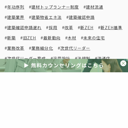
年功序列
建材トップランナー制度
建材流通
建築業界
建築物省エネ法
建築確認申請
建築確認申請遅れ
採用
改革
新ZEH
新ZEH基準
新築
旧ZEH
最新動向
木材
未来の住宅
業務改革
業務細分化
次世代リーダー
次世代リーダー育成
汎用設計
法規制
流通店
海外事例
海外視察
清水英雄事務所
減税
災害
災害激甚化
照明
照明器具
物流改革
現場密着
現場改革
生き残り
省エネ
省エネ住宅
省エネ基準
省エネ基準義務化
省エネ基準適合義務化
省エネ計算
省エネ適判
省エネ適合判定
短期間
研修
空き家
突風被害
紹介受注
経営判断