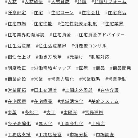
人材
人材確保
人材育成
介護
介護リフォーム
任意評定
住宅
住宅ローン
住宅会社
住宅商品
住宅市場
住宅性能
住宅性能表示制度
住宅業界
住宅業界動向解説
住宅資金
住宅資金アドバイザー
住生活産業
住生活産業界
併走型コンサル
個性仕上げ
働き方改革
元請け
制度対応
制度改正
労働需給ギャップ
医療
商品
商品開発
商業施設
営業
営業力強化
営業戦略
営業活動
営業開拓
国土交通省
土間床外周部
在宅介護
在宅医療
在宅療養
地域活性化
基幹システム
変革
多能工
大工
太陽光
官民連携
少子高齢化
属人化
工事会社化
工務店
工務店支援
工務店経営
市場分析
市場調査