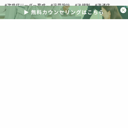
次世代リーダー育成
汎用設計
法規制
流通店
海外事例
海外視察
清水英雄事務所
減税
災害
災害激甚化
照明
照明器具
物流改革
現場密着
現場改革
生き残り
省エネ
省エネ住宅
省エネ基準
省エネ基準義務化
省エネ基準適合義務化
省エネ計算
省エネ適判
省エネ適合判定
短期間
研修
空き家
突風被害
紹介受注
経営判断
線熱貫流率
脱炭素
自社ブランド
自社分析
自社商圏
自社改革
若手人材
補助
補助金
観光資源
解説
講演
販売
販売店
販売改革
賃貸
賃貸vs持ち家
資産価値
資産形成
資産運用
金融
防犯
防犯性能
非住宅
顧客満足度