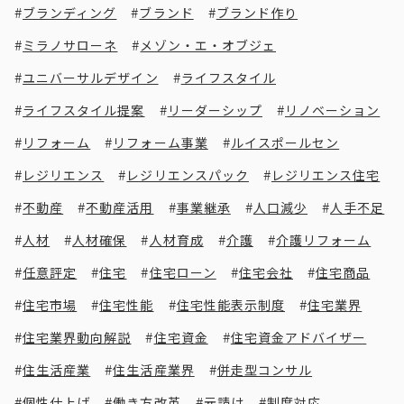
ブランディング
ブランド
ブランド作り
ミラノサローネ
メゾン・エ・オブジェ
ユニバーサルデザイン
ライフスタイル
ライフスタイル提案
リーダーシップ
リノベーション
リフォーム
リフォーム事業
ルイスポールセン
レジリエンス
レジリエンスパック
レジリエンス住宅
不動産
不動産活用
事業継承
人口減少
人手不足
人材
人材確保
人材育成
介護
介護リフォーム
任意評定
住宅
住宅ローン
住宅会社
住宅商品
住宅市場
住宅性能
住宅性能表示制度
住宅業界
住宅業界動向解説
住宅資金
住宅資金アドバイザー
住生活産業
住生活産業界
併走型コンサル
個性仕上げ
働き方改革
元請け
制度対応