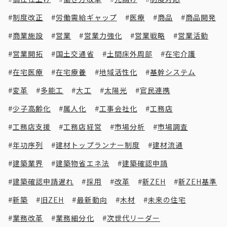
制度改正
労働需給ギャップ
医療
商品
商品開発
商業施設
営業
営業力強化
営業戦略
営業活動
営業開拓
国土交通省
土間床外周部
在宅介護
在宅医療
在宅療養
地域活性化
基幹システム
変革
多能工
大工
太陽光
官民連携
少子高齢化
属人化
工事会社化
工務店
工務店支援
工務店経営
市場分析
市場調査
年功序列
建材トップランナー制度
建材流通
建築業界
建築物省エネ法
建築確認申請
建築確認申請遅れ
採用
改革
新ZEH
新ZEH基準
新築
旧ZEH
最新動向
木材
未来の住宅
業務改革
業務細分化
次世代リーダー