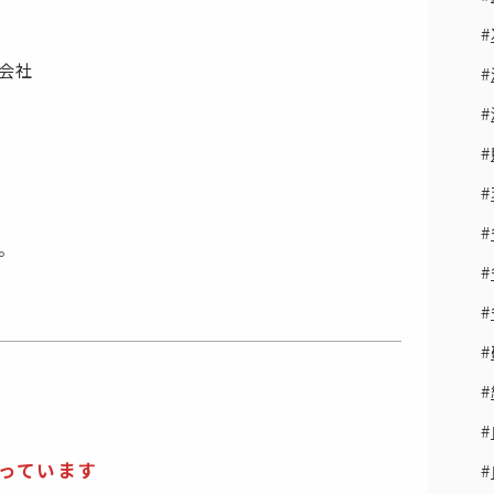
会社
。
なっています