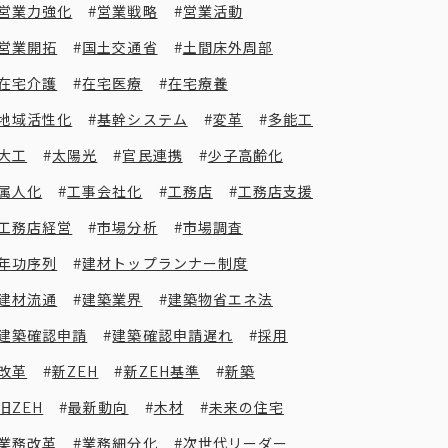
営業力強化
営業戦略
営業活動
営業開拓
国土交通省
土間床外周部
在宅介護
在宅医療
在宅療養
地域活性化
基幹システム
変革
多能工
大工
太陽光
官民連携
少子高齢化
属人化
工事会社化
工務店
工務店支援
工務店経営
市場分析
市場調査
年功序列
建材トップランナー制度
建材流通
建築業界
建築物省エネ法
建築確認申請
建築確認申請遅れ
採用
改革
新ZEH
新ZEH基準
新築
旧ZEH
最新動向
木材
未来の住宅
業務改革
業務細分化
次世代リーダー