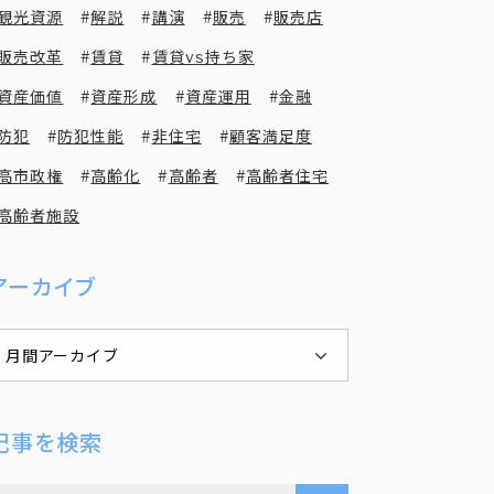
観光資源
解説
講演
販売
販売店
販売改革
賃貸
賃貸vs持ち家
資産価値
資産形成
資産運用
金融
防犯
防犯性能
非住宅
顧客満足度
高市政権
高齢化
高齢者
高齢者住宅
高齢者施設
アーカイブ
月間アーカイブ
記事を検索