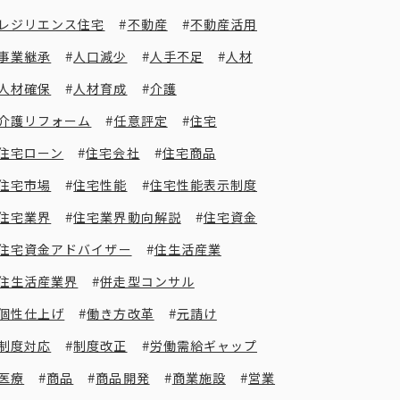
レジリエンス住宅
不動産
不動産活用
事業継承
人口減少
人手不足
人材
人材確保
人材育成
介護
介護リフォーム
任意評定
住宅
住宅ローン
住宅会社
住宅商品
住宅市場
住宅性能
住宅性能表示制度
住宅業界
住宅業界動向解説
住宅資金
住宅資金アドバイザー
住生活産業
住生活産業界
併走型コンサル
個性仕上げ
働き方改革
元請け
制度対応
制度改正
労働需給ギャップ
医療
商品
商品開発
商業施設
営業