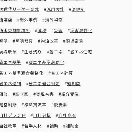
次世代リーダー育成
汎用設計
法規制
流通店
海外事例
海外視察
清水英雄事務所
減税
災害
災害激甚化
照明
照明器具
物流改革
現場密着
現場改革
生き残り
省エネ
省エネ住宅
省エネ基準
省エネ基準義務化
省エネ基準適合義務化
省エネ計算
省エネ適判
省エネ適合判定
短期間
研修
空き家
突風被害
紹介受注
経営判断
線熱貫流率
脱炭素
自社ブランド
自社分析
自社商圏
自社改革
若手人材
補助
補助金