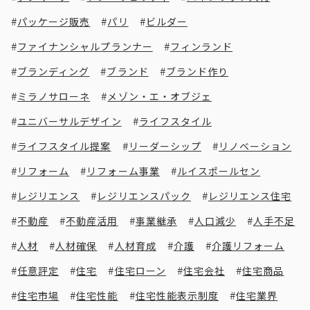
パッケージ販売
パリ
ビルダー
ファイナンシャルプランナー
フィンランド
ブランディング
ブランド
ブランド作り
ミラノサローネ
メゾン・エ・オブジェ
ユニバーサルデザイン
ライフスタイル
ライフスタイル提案
リーダーシップ
リノベーション
リフォーム
リフォーム事業
ルイスポールセン
レジリエンス
レジリエンスパック
レジリエンス住宅
不動産
不動産活用
事業継承
人口減少
人手不足
人材
人材確保
人材育成
介護
介護リフォーム
任意評定
住宅
住宅ローン
住宅会社
住宅商品
住宅市場
住宅性能
住宅性能表示制度
住宅業界