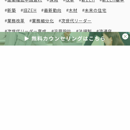
新築
旧ZEH
最新動向
木材
未来の住宅
業務改革
業務細分化
次世代リーダー
次世代リーダー育成
汎用設計
法規制
流通店
海外事例
海外視察
清水英雄事務所
減税
災害
災害激甚化
照明
照明器具
物流改革
現場密着
現場改革
生き残り
省エネ
省エネ住宅
省エネ基準
省エネ基準義務化
省エネ基準適合義務化
省エネ計算
省エネ適判
省エネ適合判定
短期間
研修
空き家
突風被害
紹介受注
経営判断
線熱貫流率
脱炭素
自社ブランド
自社分析
自社商圏
自社改革
若手人材
補助
補助金
観光資源
解説
講演
販売
販売店
販売改革