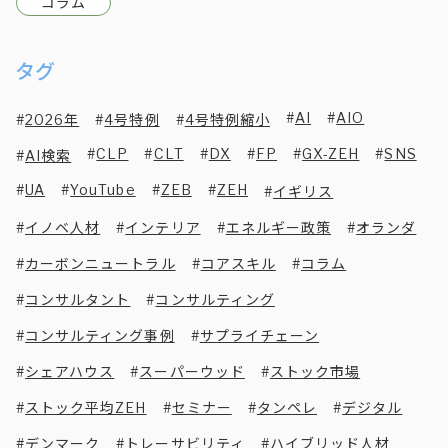
コラム
タグ
AI
AIO
2026年
4号特例
4号特例縮小
CLP
CLT
DX
FP
GX-ZEH
SNS
AI検索
UA
YouTube
ZEB
ZEH
イギリス
イノベ人材
インテリア
エネルギー政策
オランダ
カーボンニュートラル
コアスキル
コラム
コンサルタント
コンサルティング
コンサルティング事例
サプライチェーン
シェアハウス
スーパーウッド
ストック市場
ストック平均ZEH
セミナー
タンペレ
デジタル
デンマーク
トレーサビリティ
ハイブリッド人材