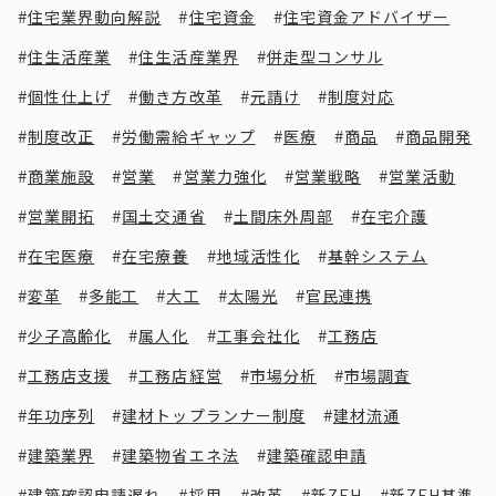
住宅業界動向解説
住宅資金
住宅資金アドバイザー
住生活産業
住生活産業界
併走型コンサル
個性仕上げ
働き方改革
元請け
制度対応
制度改正
労働需給ギャップ
医療
商品
商品開発
商業施設
営業
営業力強化
営業戦略
営業活動
営業開拓
国土交通省
土間床外周部
在宅介護
在宅医療
在宅療養
地域活性化
基幹システム
変革
多能工
大工
太陽光
官民連携
少子高齢化
属人化
工事会社化
工務店
工務店支援
工務店経営
市場分析
市場調査
年功序列
建材トップランナー制度
建材流通
建築業界
建築物省エネ法
建築確認申請
建築確認申請遅れ
採用
改革
新ZEH
新ZEH基準