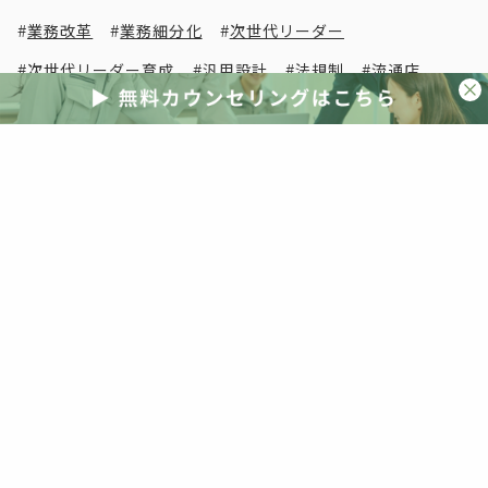
業務改革
業務細分化
次世代リーダー
次世代リーダー育成
汎用設計
法規制
流通店
海外事例
海外視察
清水英雄事務所
減税
災害
災害激甚化
照明
照明器具
物流改革
現場密着
現場改革
生き残り
省エネ
省エネ住宅
省エネ基準
省エネ基準義務化
省エネ基準適合義務化
省エネ計算
省エネ適判
省エネ適合判定
短期間
研修
空き家
突風被害
紹介受注
経営判断
線熱貫流率
脱炭素
自社ブランド
自社分析
自社商圏
自社改革
若手人材
補助
補助金
観光資源
解説
講演
販売
販売店
販売改革
賃貸
賃貸vs持ち家
資産価値
資産形成
資産運用