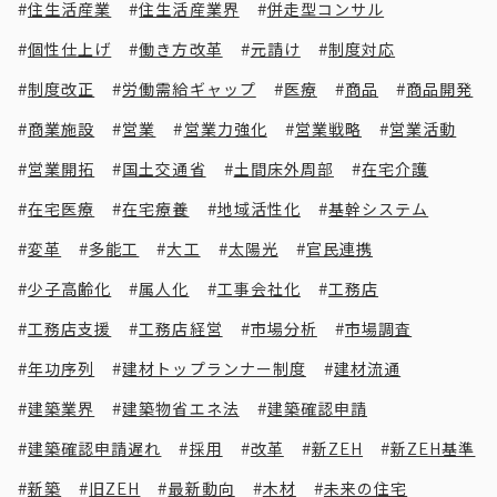
住生活産業
住生活産業界
併走型コンサル
個性仕上げ
働き方改革
元請け
制度対応
制度改正
労働需給ギャップ
医療
商品
商品開発
商業施設
営業
営業力強化
営業戦略
営業活動
営業開拓
国土交通省
土間床外周部
在宅介護
在宅医療
在宅療養
地域活性化
基幹システム
変革
多能工
大工
太陽光
官民連携
少子高齢化
属人化
工事会社化
工務店
工務店支援
工務店経営
市場分析
市場調査
年功序列
建材トップランナー制度
建材流通
建築業界
建築物省エネ法
建築確認申請
建築確認申請遅れ
採用
改革
新ZEH
新ZEH基準
新築
旧ZEH
最新動向
木材
未来の住宅