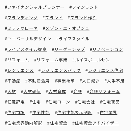
ファイナンシャルプランナー
フィンランド
ブランディング
ブランド
ブランド作り
ミラノサローネ
メゾン・エ・オブジェ
ユニバーサルデザイン
ライフスタイル
ライフスタイル提案
リーダーシップ
リノベーション
リフォーム
リフォーム事業
ルイスポールセン
レジリエンス
レジリエンスパック
レジリエンス住宅
不動産
不動産活用
事業継承
人口減少
人手不足
人材
人材確保
人材育成
介護
介護リフォーム
任意評定
住宅
住宅ローン
住宅会社
住宅商品
住宅市場
住宅性能
住宅性能表示制度
住宅業界
住宅業界動向解説
住宅資金
住宅資金アドバイザー