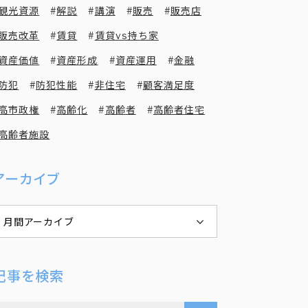
観光資源
解説
講演
販売
販売店
販売改革
賃貸
賃貸vs持ち家
資産価値
資産形成
資産運用
金融
防犯
防犯性能
非住宅
顧客満足度
高市政権
高齢化
高齢者
高齢者住宅
高齢者施設
アーカイブ
月間アーカイブ
記事を検索