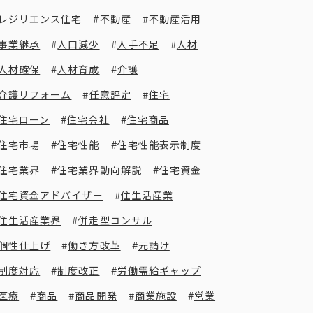
レジリエンス住宅
不動産
不動産活用
事業継承
人口減少
人手不足
人材
人材確保
人材育成
介護
介護リフォーム
任意評定
住宅
住宅ローン
住宅会社
住宅商品
住宅市場
住宅性能
住宅性能表示制度
住宅業界
住宅業界動向解説
住宅資金
住宅資金アドバイザー
住生活産業
住生活産業界
併走型コンサル
個性仕上げ
働き方改革
元請け
制度対応
制度改正
労働需給ギャップ
医療
商品
商品開発
商業施設
営業