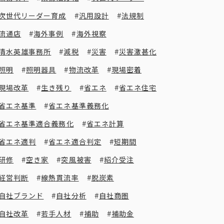
次世代リーダー育成
汎用設計
法規制
流通店
海外事例
海外視察
清水英雄事務所
減税
災害
災害激甚化
照明
照明器具
物流改革
現場密着
現場改革
生き残り
省エネ
省エネ住宅
省エネ基準
省エネ基準義務化
省エネ基準適合義務化
省エネ計算
省エネ適判
省エネ適合判定
短期間
研修
空き家
突風被害
紹介受注
経営判断
線熱貫流率
脱炭素
自社ブランド
自社分析
自社商圏
自社改革
若手人材
補助
補助金