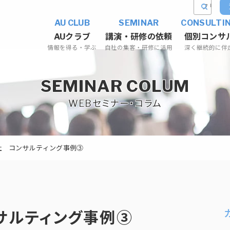
AU CLUB
SEMINAR
CONSULTI
AUクラブ
講演・研修の依頼
個別コンサ
情報を得る・学ぶ
自社の集客・研修に活用
深く継続的に伴
SEMINAR COLUM
WEBセミナー・コラム
社 コンサルティング事例③
サルティング事例③