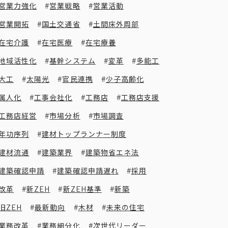
営業力強化
営業戦略
営業活動
営業開拓
国土交通省
土間床外周部
在宅介護
在宅医療
在宅療養
地域活性化
基幹システム
変革
多能工
大工
太陽光
官民連携
少子高齢化
属人化
工事会社化
工務店
工務店支援
工務店経営
市場分析
市場調査
年功序列
建材トップランナー制度
建材流通
建築業界
建築物省エネ法
建築確認申請
建築確認申請遅れ
採用
改革
新ZEH
新ZEH基準
新築
旧ZEH
最新動向
木材
未来の住宅
業務改革
業務細分化
次世代リーダー