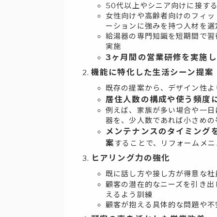
50代以上やシニア向けに接す
女性向けや高齢者向けのフィッ
ーションに強みを持つ人材を選
給湯器の専門知識を短期間で習
実施
3ヶ月間の営業研修を実施
機能に特化した生活シーン提案
既存の提案から、デザイン性よ
居住人数の構成や使う頻度
例えば、家族が多い場合や一日
器を、少人数であれば小さめの
メンテナンスのタイミング
案
することで、リフォームメニ
ヒアリング力の強化
既に話し方や接し方が得意な社
顧客の潜在的なニーズを引き出
えるよう訓練
顧客が抱える具体的な問題や不