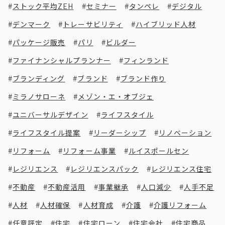
ストック平均ZEH
セミナー
タンペレ
デジタル
デンマーク
トレーサビリティ
ハイブリッド人材
パッケージ販売
パリ
ビルダー
ファイナンシャルプランナー
フィンランド
ブランディング
ブランド
ブランド作り
ミラノサローネ
メゾン・エ・オブジェ
ユニバーサルデザイン
ライフスタイル
ライフスタイル提案
リーダーシップ
リノベーション
リフォーム
リフォーム事業
ルイスポールセン
レジリエンス
レジリエンスパック
レジリエンス住宅
不動産
不動産活用
事業継承
人口減少
人手不足
人材
人材確保
人材育成
介護
介護リフォーム
任意評定
住宅
住宅ローン
住宅会社
住宅商品