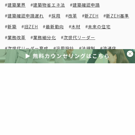
建築業界
建築物省エネ法
建築確認申請
建築確認申請遅れ
採用
改革
新ZEH
新ZEH基準
新築
旧ZEH
最新動向
木材
未来の住宅
業務改革
業務細分化
次世代リーダー
次世代リーダー育成
汎用設計
法規制
流通店
海外事例
海外視察
清水英雄事務所
減税
災害
災害激甚化
照明
照明器具
物流改革
現場密着
現場改革
生き残り
省エネ
省エネ住宅
省エネ基準
省エネ基準義務化
省エネ基準適合義務化
省エネ計算
省エネ適判
省エネ適合判定
短期間
研修
空き家
突風被害
紹介受注
経営判断
線熱貫流率
脱炭素
自社ブランド
自社分析