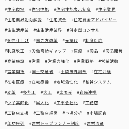
住宅市場
住宅性能
住宅性能表示制度
住宅業界
住宅業界動向解説
住宅資金
住宅資金アドバイザー
住生活産業
住生活産業界
併走型コンサル
個性仕上げ
働き方改革
元請け
制度対応
制度改正
労働需給ギャップ
医療
商品
商品開発
商業施設
営業
営業力強化
営業戦略
営業活動
営業開拓
国土交通省
土間床外周部
在宅介護
在宅医療
在宅療養
地域活性化
基幹システム
変革
多能工
大工
太陽光
官民連携
少子高齢化
属人化
工事会社化
工務店
工務店支援
工務店経営
市場分析
市場調査
年功序列
建材トップランナー制度
建材流通