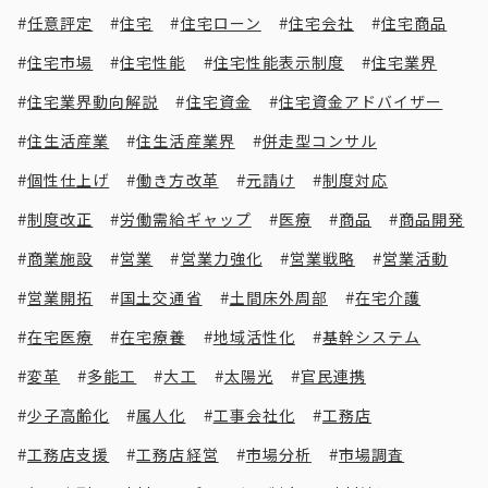
任意評定
住宅
住宅ローン
住宅会社
住宅商品
住宅市場
住宅性能
住宅性能表示制度
住宅業界
住宅業界動向解説
住宅資金
住宅資金アドバイザー
住生活産業
住生活産業界
併走型コンサル
個性仕上げ
働き方改革
元請け
制度対応
制度改正
労働需給ギャップ
医療
商品
商品開発
商業施設
営業
営業力強化
営業戦略
営業活動
営業開拓
国土交通省
土間床外周部
在宅介護
在宅医療
在宅療養
地域活性化
基幹システム
変革
多能工
大工
太陽光
官民連携
少子高齢化
属人化
工事会社化
工務店
工務店支援
工務店経営
市場分析
市場調査