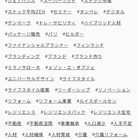
シェアハウス
スーパーウッド
ストック市場
ストック平均ZEH
セミナー
タンペレ
デジタル
デンマーク
トレーサビリティ
ハイブリッド人材
パッケージ販売
パリ
ビルダー
ファイナンシャルプランナー
フィンランド
ブランディング
ブランド
ブランド作り
ミラノサローネ
メゾン・エ・オブジェ
ユニバーサルデザイン
ライフスタイル
ライフスタイル提案
リーダーシップ
リノベーション
リフォーム
リフォーム事業
ルイスポールセン
レジリエンス
レジリエンスパック
レジリエンス住宅
不動産
不動産活用
事業継承
人口減少
人手不足
人材
人材確保
人材育成
介護
介護リフォーム