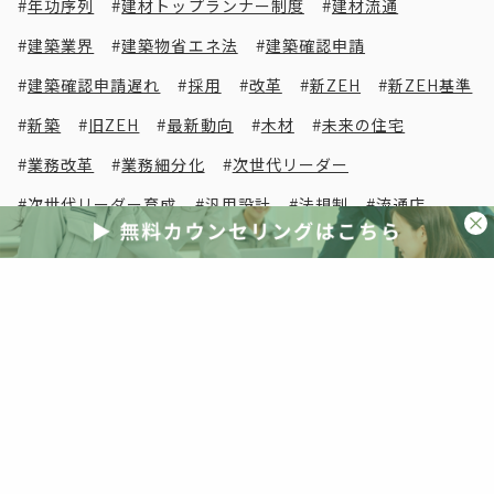
年功序列
建材トップランナー制度
建材流通
建築業界
建築物省エネ法
建築確認申請
建築確認申請遅れ
採用
改革
新ZEH
新ZEH基準
新築
旧ZEH
最新動向
木材
未来の住宅
業務改革
業務細分化
次世代リーダー
次世代リーダー育成
汎用設計
法規制
流通店
海外事例
海外視察
清水英雄事務所
減税
災害
災害激甚化
照明
照明器具
物流改革
現場密着
現場改革
生き残り
省エネ
省エネ住宅
省エネ基準
省エネ基準義務化
省エネ基準適合義務化
省エネ計算
省エネ適判
省エネ適合判定
短期間
研修
空き家
突風被害
紹介受注
経営判断
線熱貫流率
脱炭素
自社ブランド
自社分析