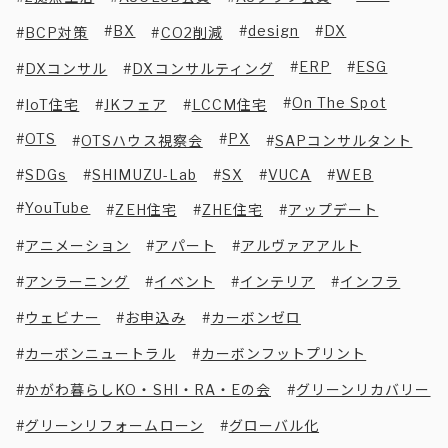
BX
design
DX
BCP対策
CO2削減
ERP
ESG
DXコンサル
DXコンサルティング
On The Spot
IoT住宅
JKフェア
LCCM住宅
OTS
PX
OTSハウス視察会
SAPコンサルタント
SDGs
SHIMUZU-Lab
SX
VUCA
WEB
YouTube
ZEH住宅
ZHE住宅
アップデート
アニメーション
アパート
アルヴァアアルト
アンラーニング
イベント
インテリア
インフラ
ウェビナー
お申込み
カーボンゼロ
カーボンニュートラル
カーボンフットプリント
かがわ暮らしKO・SHI・RA・Eの会
グリーンリカバリー
グリーンリフォームローン
グローバル化