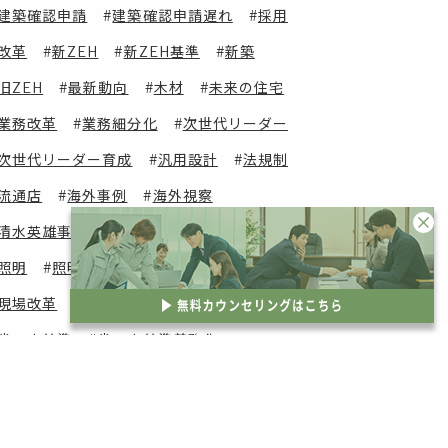
建築確認申請
建築確認申請遅れ
採用
改革
新ZEH
新ZEH基準
新築
旧ZEH
最新動向
木材
未来の住宅
業務改革
業務細分化
次世代リーダー
次世代リーダー育成
汎用設計
法規制
流通店
海外事例
海外視察
清水英雄事務所
減税
災害
災害激甚化
照明
照明器具
物流改革
現場密着
現場改革
生き残り
省エネ
省エネ住宅
省エネ基準
省エネ基準義務化
省エネ基準適合義務化
省エネ計算
省エネ適判
省エネ適合判定
短期間
研修
空き家
突風被害
紹介受注