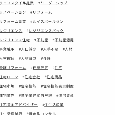
ライフスタイル提案
リーダーシップ
リノベーション
リフォーム
リフォーム事業
ルイスポールセン
レジリエンス
レジリエンスパック
レジリエンス住宅
不動産
不動産活用
事業継承
人口減少
人手不足
人材
人材確保
人材育成
介護
介護リフォーム
任意評定
住宅
住宅ローン
住宅会社
住宅商品
住宅市場
住宅性能
住宅性能表示制度
住宅業界
住宅業界動向解説
住宅資金
住宅資金アドバイザー
住生活産業
住生活産業界
併走型コンサル