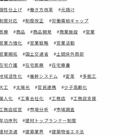
個性仕上げ
働き方改革
元請け
制度対応
制度改正
労働需給ギャップ
医療
商品
商品開発
商業施設
営業
営業力強化
営業戦略
営業活動
営業開拓
国土交通省
土間床外周部
在宅介護
在宅医療
在宅療養
地域活性化
基幹システム
変革
多能工
大工
太陽光
官民連携
少子高齢化
属人化
工事会社化
工務店
工務店支援
工務店経営
市場分析
市場調査
年功序列
建材トップランナー制度
建材流通
建築業界
建築物省エネ法