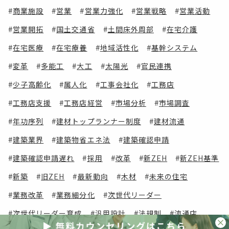
商業施設
営業
営業力強化
営業戦略
営業活動
営業開拓
国土交通省
土間床外周部
在宅介護
在宅医療
在宅療養
地域活性化
基幹システム
変革
多能工
大工
太陽光
官民連携
少子高齢化
属人化
工事会社化
工務店
工務店支援
工務店経営
市場分析
市場調査
年功序列
建材トップランナー制度
建材流通
建築業界
建築物省エネ法
建築確認申請
建築確認申請遅れ
採用
改革
新ZEH
新ZEH基準
新築
旧ZEH
最新動向
木材
未来の住宅
業務改革
業務細分化
次世代リーダー
次世代リーダー育成
汎用設計
法規制
流通店