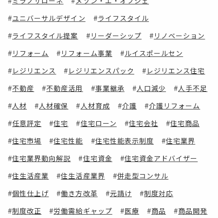
ミラノサローネ
メゾン・エ・オブジェ
ユニバーサルデザイン
ライフスタイル
ライフスタイル提案
リーダーシップ
リノベーション
リフォーム
リフォーム事業
ルイスポールセン
レジリエンス
レジリエンスパック
レジリエンス住宅
不動産
不動産活用
事業継承
人口減少
人手不足
人材
人材確保
人材育成
介護
介護リフォーム
任意評定
住宅
住宅ローン
住宅会社
住宅商品
住宅市場
住宅性能
住宅性能表示制度
住宅業界
住宅業界動向解説
住宅資金
住宅資金アドバイザー
住生活産業
住生活産業界
併走型コンサル
個性仕上げ
働き方改革
元請け
制度対応
制度改正
労働需給ギャップ
医療
商品
商品開発