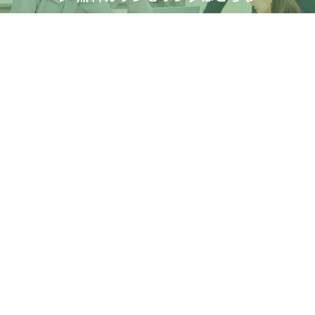
海外事例
海外視察
清水英雄事務所
減税
災害
災害激甚化
照明
照明器具
物流改革
現場密着
現場改革
生き残り
省エネ
省エネ住宅
省エネ基準
省エネ基準義務化
省エネ基準適合義務化
省エネ計算
省エネ適判
省エネ適合判定
短期間
研修
空き家
突風被害
紹介受注
経営判断
線熱貫流率
脱炭素
自社ブランド
自社分析
自社商圏
自社改革
若手人材
補助
補助金
観光資源
解説
講演
販売
販売店
販売改革
賃貸
賃貸vs持ち家
資産価値
資産形成
資産運用
金融
防犯
防犯性能
非住宅
顧客満足度
高市政権
高齢化
高齢者
高齢者住宅
高齢者施設