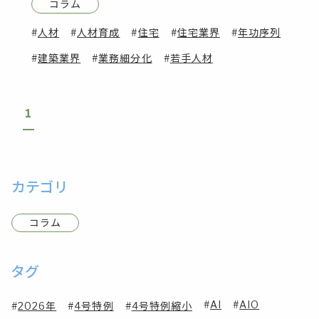
コラム
人材
人材育成
住宅
住宅業界
年功序列
建築業界
業務細分化
若手人材
1
カテゴリ
コラム
タグ
AI
AIO
2026年
4号特例
4号特例縮小