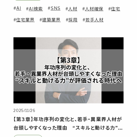
AI
SNS
AI検索
人材
人材確保
住宅
住宅業界
建築業界
採用
若手人材
2025/11/26
【第3章】年功序列の変化と、若手・異業界人材が
台頭しやすくなった理由 “スキルと動ける力”が
評価される時代へ