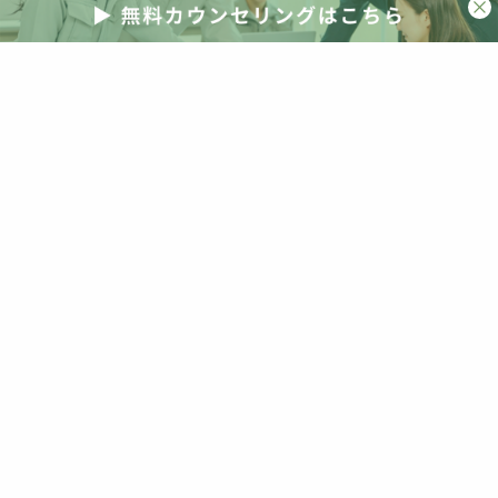
海外事例
海外視察
清水英雄事務所
減税
災害
災害激甚化
照明
照明器具
物流改革
現場密着
現場改革
生き残り
省エネ
省エネ住宅
省エネ基準
省エネ基準義務化
省エネ基準適合義務化
省エネ計算
省エネ適判
省エネ適合判定
短期間
研修
空き家
突風被害
紹介受注
経営判断
線熱貫流率
脱炭素
自社ブランド
自社分析
自社商圏
自社改革
若手人材
補助
補助金
観光資源
解説
講演
販売
販売店
販売改革
賃貸
賃貸vs持ち家
資産価値
資産形成
資産運用
金融
防犯
防犯性能
非住宅
顧客満足度
高市政権
高齢化
高齢者
高齢者住宅
高齢者施設