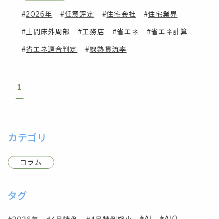
2026年
任意評定
住宅会社
住宅業界
土間床外周部
工務店
省エネ
省エネ計算
省エネ適合判定
線熱貫流率
1
カテゴリ
コラム
タグ
AI
AIO