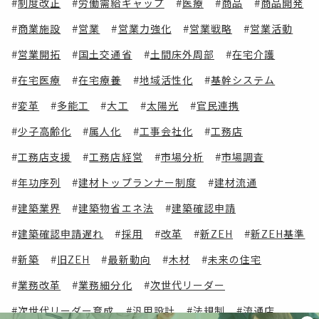
制度改正
労働需給ギャップ
医療
商品
商品開発
商業施設
営業
営業力強化
営業戦略
営業活動
営業開拓
国土交通省
土間床外周部
在宅介護
在宅医療
在宅療養
地域活性化
基幹システム
変革
多能工
大工
太陽光
官民連携
少子高齢化
属人化
工事会社化
工務店
工務店支援
工務店経営
市場分析
市場調査
年功序列
建材トップランナー制度
建材流通
建築業界
建築物省エネ法
建築確認申請
建築確認申請遅れ
採用
改革
新ZEH
新ZEH基準
新築
旧ZEH
最新動向
木材
未来の住宅
業務改革
業務細分化
次世代リーダー
次世代リーダー育成
汎用設計
法規制
流通店