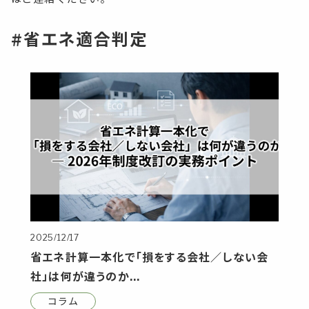
#省エネ適合判定
2025/12/17
省エネ計算一本化で「損をする会社／しない会
社」は何が違うのか
― 2026年制度改訂の実務ポイント ―
コラム