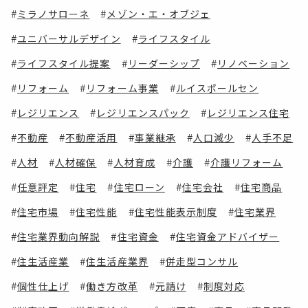
ミラノサローネ
メゾン・エ・オブジェ
ユニバーサルデザイン
ライフスタイル
ライフスタイル提案
リーダーシップ
リノベーション
リフォーム
リフォーム事業
ルイスポールセン
レジリエンス
レジリエンスパック
レジリエンス住宅
不動産
不動産活用
事業継承
人口減少
人手不足
人材
人材確保
人材育成
介護
介護リフォーム
任意評定
住宅
住宅ローン
住宅会社
住宅商品
住宅市場
住宅性能
住宅性能表示制度
住宅業界
住宅業界動向解説
住宅資金
住宅資金アドバイザー
住生活産業
住生活産業界
併走型コンサル
個性仕上げ
働き方改革
元請け
制度対応