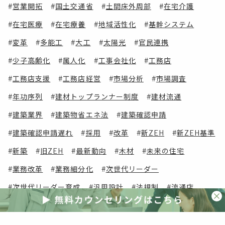
営業開拓
国土交通省
土間床外周部
在宅介護
在宅医療
在宅療養
地域活性化
基幹システム
変革
多能工
大工
太陽光
官民連携
少子高齢化
属人化
工事会社化
工務店
工務店支援
工務店経営
市場分析
市場調査
年功序列
建材トップランナー制度
建材流通
建築業界
建築物省エネ法
建築確認申請
建築確認申請遅れ
採用
改革
新ZEH
新ZEH基準
新築
旧ZEH
最新動向
木材
未来の住宅
業務改革
業務細分化
次世代リーダー
次世代リーダー育成
汎用設計
法規制
流通店
海外事例
海外視察
清水英雄事務所
減税
災害
災害激甚化
照明
照明器具
物流改革
現場密着