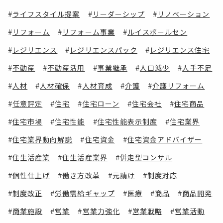
ライフスタイル提案
リーダーシップ
リノベーション
リフォーム
リフォーム事業
ルイスポールセン
レジリエンス
レジリエンスパック
レジリエンス住宅
不動産
不動産活用
事業継承
人口減少
人手不足
人材
人材確保
人材育成
介護
介護リフォーム
任意評定
住宅
住宅ローン
住宅会社
住宅商品
住宅市場
住宅性能
住宅性能表示制度
住宅業界
住宅業界動向解説
住宅資金
住宅資金アドバイザー
住生活産業
住生活産業界
併走型コンサル
個性仕上げ
働き方改革
元請け
制度対応
制度改正
労働需給ギャップ
医療
商品
商品開発
商業施設
営業
営業力強化
営業戦略
営業活動