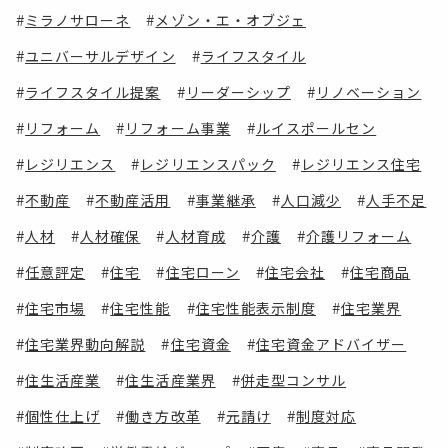
ミラノサローネ
メゾン・エ・オブジェ
ユニバーサルデザイン
ライフスタイル
ライフスタイル提案
リーダーシップ
リノベーション
リフォーム
リフォーム事業
ルイスポールセン
レジリエンス
レジリエンスパック
レジリエンス住宅
不動産
不動産活用
事業継承
人口減少
人手不足
人材
人材確保
人材育成
介護
介護リフォーム
任意評定
住宅
住宅ローン
住宅会社
住宅商品
住宅市場
住宅性能
住宅性能表示制度
住宅業界
住宅業界動向解説
住宅資金
住宅資金アドバイザー
住生活産業
住生活産業界
併走型コンサル
個性仕上げ
働き方改革
元請け
制度対応