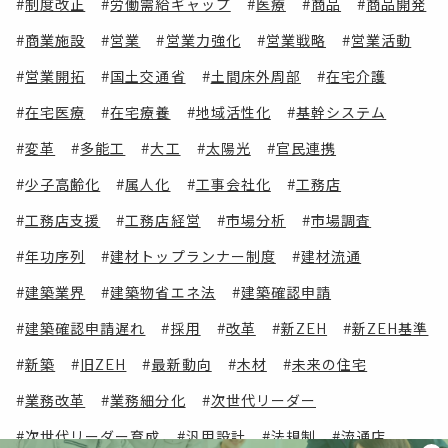
制度改正
労働需給ギャップ
医療
商品
商品開発
商業施設
営業
営業力強化
営業戦略
営業活動
営業開拓
国土交通省
土間床外周部
在宅介護
在宅医療
在宅療養
地域活性化
基幹システム
変革
多能工
大工
太陽光
官民連携
少子高齢化
属人化
工事会社化
工務店
工務店支援
工務店経営
市場分析
市場調査
年功序列
建材トップランナー制度
建材流通
建築業界
建築物省エネ法
建築確認申請
建築確認申請遅れ
採用
改革
新ZEH
新ZEH基準
新築
旧ZEH
最新動向
木材
未来の住宅
業務改革
業務細分化
次世代リーダー
次世代リーダー育成
汎用設計
法規制
流通店