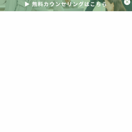
海外事例
海外視察
清水英雄事務所
減税
災害
災害激甚化
照明
照明器具
物流改革
現場密着
現場改革
生き残り
省エネ
省エネ住宅
省エネ基準
省エネ基準義務化
省エネ基準適合義務化
省エネ計算
省エネ適判
省エネ適合判定
短期間
研修
空き家
突風被害
紹介受注
経営判断
線熱貫流率
脱炭素
自社ブランド
自社分析
自社商圏
自社改革
若手人材
補助
補助金
観光資源
解説
講演
販売
販売店
販売改革
賃貸
賃貸vs持ち家
資産価値
資産形成
資産運用
金融
防犯
防犯性能
非住宅
顧客満足度
高市政権
高齢化
高齢者
高齢者住宅
高齢者施設