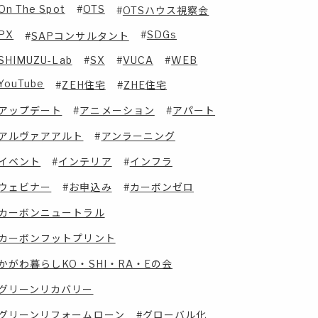
On The Spot
OTS
OTSハウス視察会
PX
SDGs
SAPコンサルタント
SHIMUZU-Lab
SX
VUCA
WEB
YouTube
ZEH住宅
ZHE住宅
アップデート
アニメーション
アパート
アルヴァアアルト
アンラーニング
イベント
インテリア
インフラ
ウェビナー
お申込み
カーボンゼロ
カーボンニュートラル
カーボンフットプリント
かがわ暮らしKO・SHI・RA・Eの会
グリーンリカバリー
グリーンリフォームローン
グローバル化