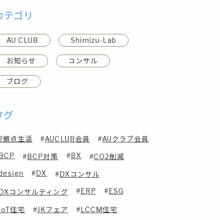
カテゴリ
AU CLUB
Shimizu-Lab
お知らせ
コンサル
ブログ
タグ
2拠点生活
AUCLUB会員
AUクラブ会員
BCP
BX
BCP対策
CO2削減
design
DX
DXコンサル
ERP
ESG
DXコンサルティング
IoT住宅
JKフェア
LCCM住宅