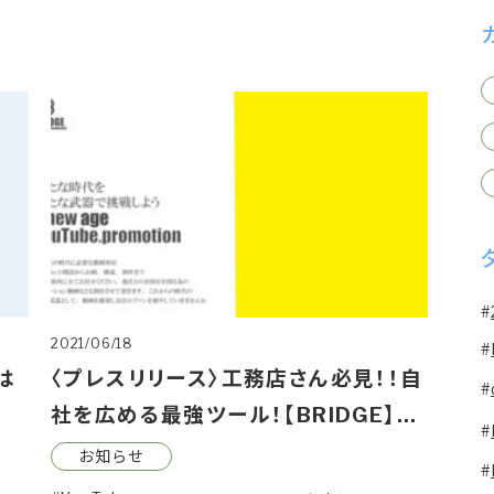
2021/06/18
は
〈プレスリリース〉工務店さん必見！！自
社を広める最強ツール！【BRIDGE】非
接触営業ツール
お知らせ