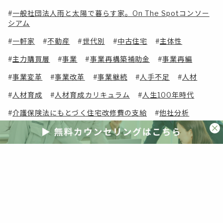
一般社団法人雨と太陽で暮らす家。On The Spotコンソー
シアム
一軒家
不動産
世代別
中古住宅
主体性
主力購買層
事業
事業再構築補助金
事業再編
事業変革
事業改革
事業継続
人手不足
人材
人材育成
人材育成カリキュラム
人生100年時代
介護保険法にもとづく住宅改修費の支給
他社分析
付加価値
付加価値提案
企業
企業価値向上
会員無料
会員限定
会議
伝わるコミニケーション
住宅
住宅・建築物安全ストック形成事業
住宅・建築物省エネ改修推進事業
住宅エコリフォーム推進事業
住宅メーカー
住宅ローン控除
住宅ローン減税
住宅会社
住宅価格