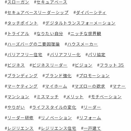
スローガン
セキュアベース
セキュアベースリーダーシップ
ダイバーシティ
タッチポイント
デジタルトランスフォーメーション
トライアル
なりたい自分
ニッチな世界観
ハーズバーグの二要因理論
ハウスメーカー
バリアフリー住宅
バリアフリー化
パリ協定
ビジネス
ビジネスリーダー
ビジョン
フラット 35
ブランディング
ブランド強化
プロモーション
マーケティング
マイホーム
マズローの欲求
マナー
マンション
ミスマッチ
メリット
モチベーション
やりがい
ライフスタイルの変化
リーダー
リーダー研修
リノベーション
リフォーム
レジリエンス
レジリエンス住宅
一戸建て