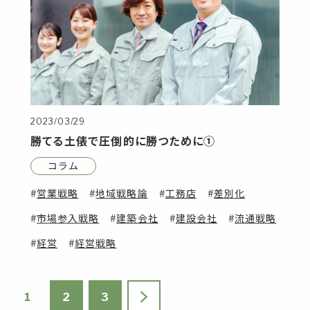
2023/03/29
勝てる土俵で圧倒的に勝つために①
コラム
営業戦略
地域戦略論
工務店
差別化
市場参入戦略
建築会社
建設会社
流通戦略
経営
経営戦略
1
2
3