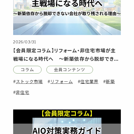
2026/03/31
【会員限定コラム】リフォーム・非住宅市場が主
戦場になる時代へ ～新築依存から脱却できな
い会社が取り残される理由～
コラム
会員コンテンツ
ストック市場
リフォーム
住宅業界
新築
非住宅