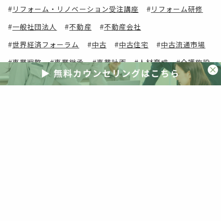
リフォーム・リノベーション受注講座
リフォーム研修
一般社団法人
不動産
不動産会社
世界経済フォーラム
中古
中古住宅
中古流通市場
事業戦略
事業継承
事業計画
人材育成
介護施設
会員コンテンツ
会員メリット
会員費用
会員限定
住宅
住宅・建築
住宅コンサルタント
住宅ストック
住宅マネージャー
住宅ローン
住宅事業社
住宅会社
住宅取得
住宅提案
住宅業界
住宅業界の活性化
住宅産業
住宅省エネ2023キャンペーン
住宅着工件数
住生活専門コンサルタント
住生活産業
住関連総合コンサル会社
値上がり
働き方改革
冷暖房効率アップ
冷暖房費節約
利用規約
動画