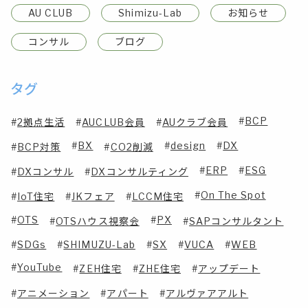
AU CLUB
Shimizu-Lab
お知らせ
コンサル
ブログ
タグ
BCP
2拠点生活
AUCLUB会員
AUクラブ会員
BX
design
DX
BCP対策
CO2削減
ERP
ESG
DXコンサル
DXコンサルティング
On The Spot
IoT住宅
JKフェア
LCCM住宅
OTS
PX
OTSハウス視察会
SAPコンサルタント
SDGs
SHIMUZU-Lab
SX
VUCA
WEB
YouTube
ZEH住宅
ZHE住宅
アップデート
アニメーション
アパート
アルヴァアアルト